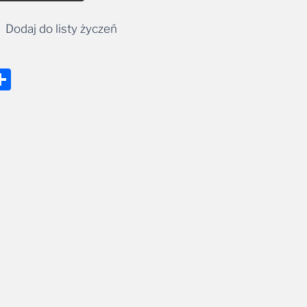
Dodaj do listy życzeń
nger
tsApp
mail
Share