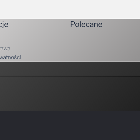
cje
Polecane
tawa
ywatności