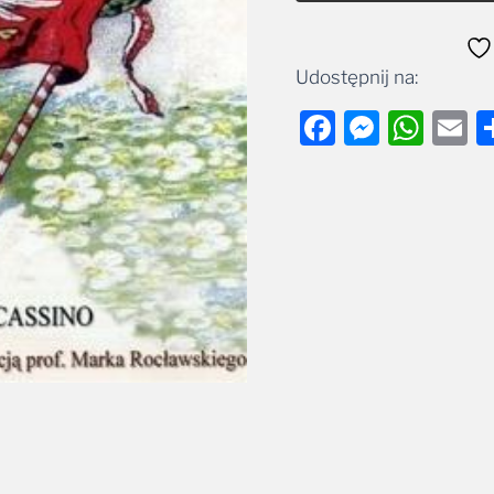
Udostępnij na:
Facebook
Messe
Wha
E