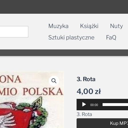
Muzyka
Książki
Nuty
Sztuki plastyczne
FaQ
3. Rota
4,00
zł
Odtwarzacz
00:00
plików
3. Rota
dźwiękowych
Kup MP