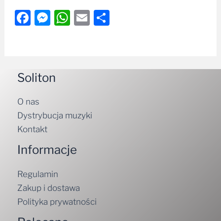
Facebook
Messenger
WhatsApp
Email
Share
Soliton
O nas
Dystrybucja muzyki
Kontakt
Informacje
Regulamin
Zakup i dostawa
Polityka prywatności