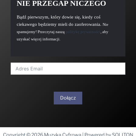
NIE PRZEGAP NICZEGO
Bądź pierwszym, który dowie się, kiedy coś
ciekawego będziemy mieli do zaoferowania.
Nie
spamujemy! Przeczytaj naszą
politykę prywatności
, aby
uzyskać więcej informacji.
Dołącz
A
l
t
Copyright © 2026 Muzyka Cyfrowa | Powered by SOLITON