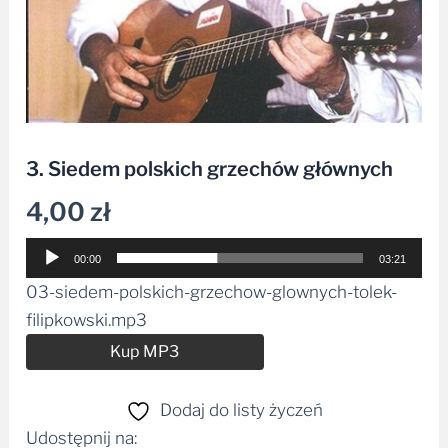
3. Siedem polskich grzechów głównych
4,00
zł
Odtwarzacz
00:00
03:21
plików
03-siedem-polskich-grzechow-glownych-tolek-
dźwiękowych
filipkowski.mp3
Alternative:
Kup MP3
Dodaj do listy życzeń
Udostępnij na: