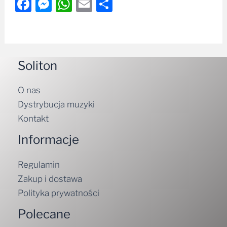
Facebook
Messenger
WhatsApp
Email
Share
Soliton
O nas
Dystrybucja muzyki
Kontakt
Informacje
Regulamin
Zakup i dostawa
Polityka prywatności
Polecane