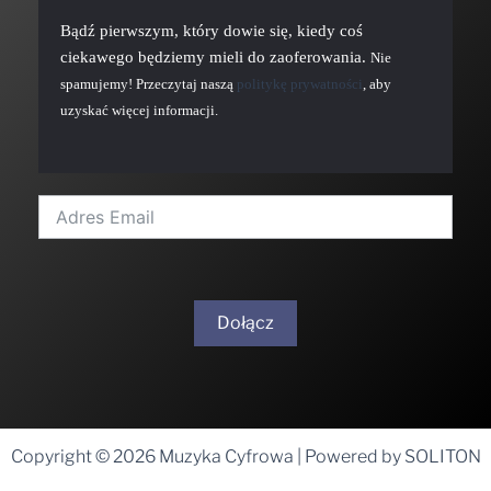
Bądź pierwszym, który dowie się, kiedy coś
ciekawego będziemy mieli do zaoferowania.
Nie
spamujemy! Przeczytaj naszą
politykę prywatności
, aby
uzyskać więcej informacji.
Dołącz
A
l
t
Copyright © 2026 Muzyka Cyfrowa | Powered by SOLITON
e