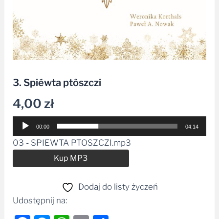
3. Spiéwta ptôszczi
4,00
zł
Odtwarzacz
00:00
04:14
plików
03 - SPIEWTA PTOSZCZI.mp3
dźwiękowych
Alternative:
Kup MP3
Dodaj do listy życzeń
Udostępnij na: