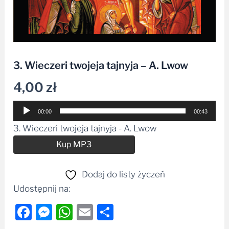
3. Wieczeri twojeja tajnyja – A. Lwow
4,00
zł
Odtwarzacz
00:00
00:43
plików
3. Wieczeri twojeja tajnyja - A. Lwow
dźwiękowych
Alternative:
Kup MP3
Dodaj do listy życzeń
Udostępnij na:
Facebook
Messenger
WhatsApp
Email
Share