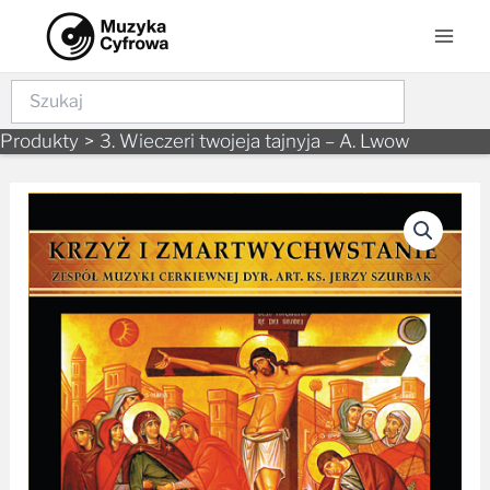
Skip
Mai
to
Men
content
Szukaj
Produkty
3. Wieczeri twojeja tajnyja – A. Lwow