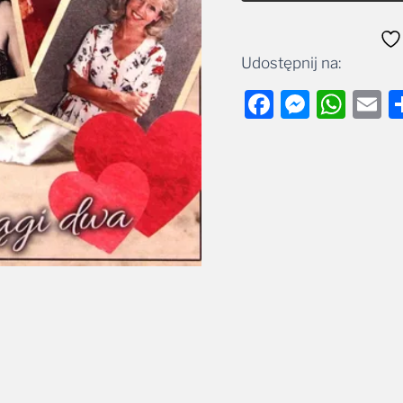
Udostępnij na:
Facebook
Messe
Wha
E