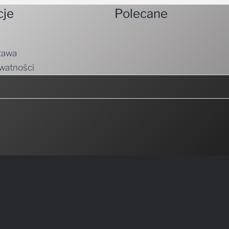
cje
Polecane
tawa
ywatności