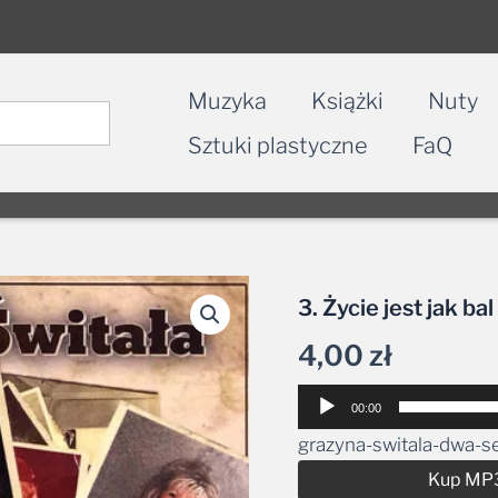
Muzyka
Książki
Nuty
Sztuki plastyczne
FaQ
3. Życie jest jak bal
4,00
zł
Odtwarzacz
00:00
plików
grazyna-switala-dwa-s
dźwiękowych
Kup MP