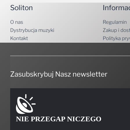
Soliton
Informa
O nas
Regulamin
Dystrybucja muzyki
Zakup i dos
Kontakt
Polityka pr
Zasubskrybuj Nasz newsletter
NIE PRZEGAP NICZEGO