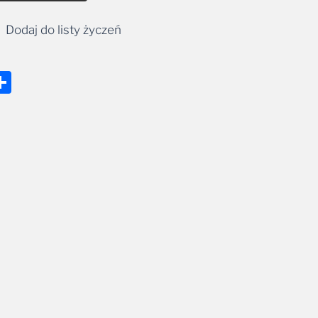
Dodaj do listy życzeń
nger
tsApp
mail
Share