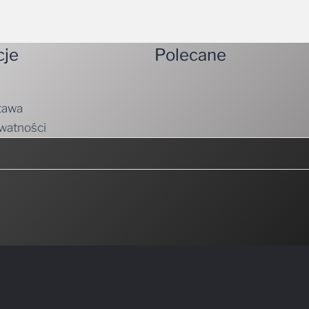
cje
Polecane
tawa
ywatności