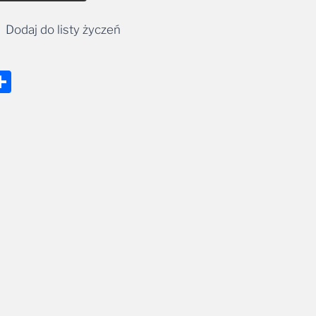
Dodaj do listy życzeń
nger
tsApp
mail
Share