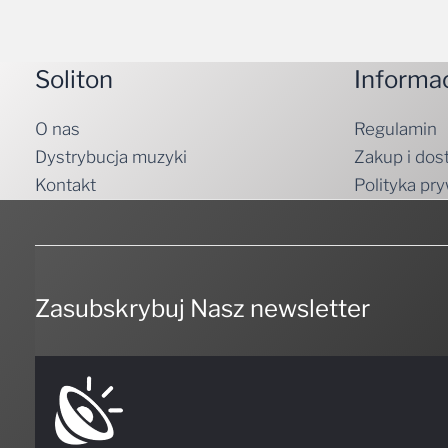
Soliton
Informa
O nas
Regulamin
Dystrybucja muzyki
Zakup i dos
Kontakt
Polityka pr
Zasubskrybuj Nasz newsletter
NIE PRZEGAP NICZEGO