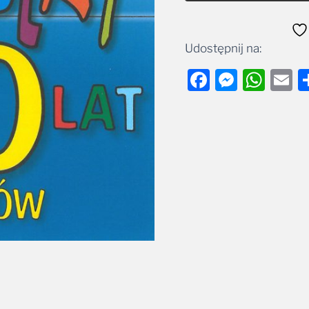
Udostępnij na:
Facebook
Messe
Wha
E