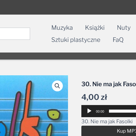
Muzyka
Książki
Nuty
Sztuki plastyczne
FaQ
30. Nie ma jak Faso
4,00
zł
Odtwarzacz
00:00
plików
30. Nie ma jak Fasolki
dźwiękowych
Kup MP