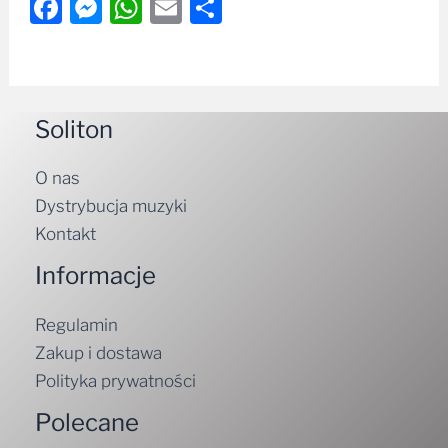
Facebook
Messenger
WhatsApp
Email
Share
Soliton
O nas
Dystrybucja muzyki
Kontakt
Informacje
Regulamin
Zakup i dostawa
Polityka prywatności
Polecane