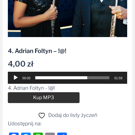
4. Adrian Foltyn – !@!
4,00
zł
Odtwarzacz
00:00
01:59
plików
4. Adrian Foltyn - !@!
dźwiękowych
Alternative:
Kup MP3
Dodaj do listy życzeń
Udostępnij na: