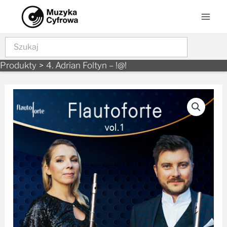
Skip
Mai
to
Men
content
Szukaj
Produkty
4. Adrian Foltyn – !@!