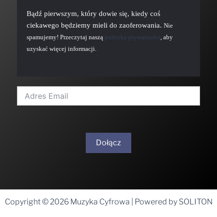
Bądź pierwszym, który dowie się, kiedy coś
ciekawego będziemy mieli do zaoferowania.
Nie
spamujemy! Przeczytaj naszą
politykę prywatności
, aby
uzyskać więcej informacji.
Dołącz
A
l
t
Copyright © 2026 Muzyka Cyfrowa | Powered by SOLITON
e