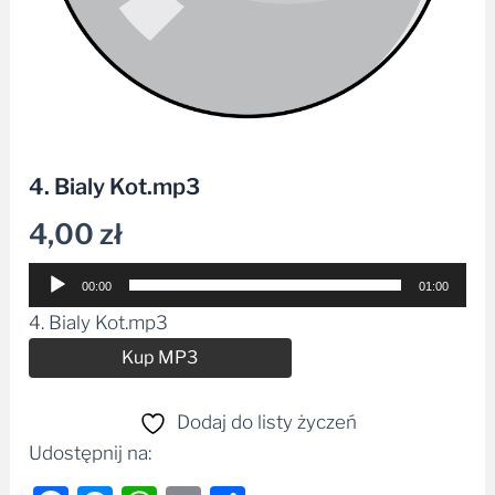
4. Bialy Kot.mp3
4,00
zł
Odtwarzacz
00:00
01:00
plików
4. Bialy Kot.mp3
dźwiękowych
Alternative:
Kup MP3
Dodaj do listy życzeń
Udostępnij na: