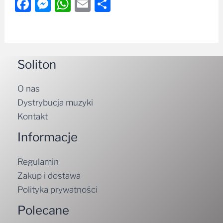
Facebook
Messenger
WhatsApp
Email
Share
Soliton
O nas
Dystrybucja muzyki
Kontakt
Informacje
Regulamin
Zakup i dostawa
Polityka prywatności
Polecane