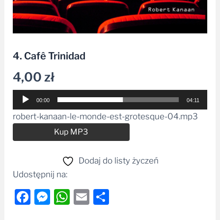
4. Cafê Trinidad
4,00
zł
Odtwarzacz
00:00
04:11
plików
robert-kanaan-le-monde-est-grotesque-04.mp3
dźwiękowych
Alternative:
Kup MP3
Dodaj do listy życzeń
Udostępnij na:
Facebook
Messenger
WhatsApp
Email
Share