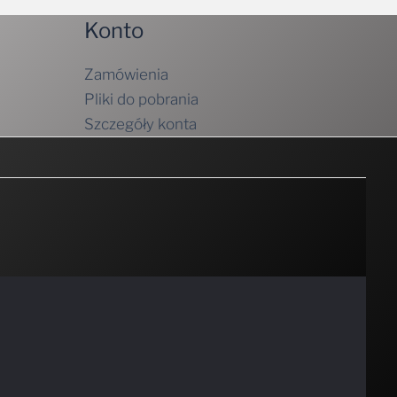
Konto
Zamówienia
Pliki do pobrania
Szczegóły konta
ości
, aby uzyskać więcej informacji.