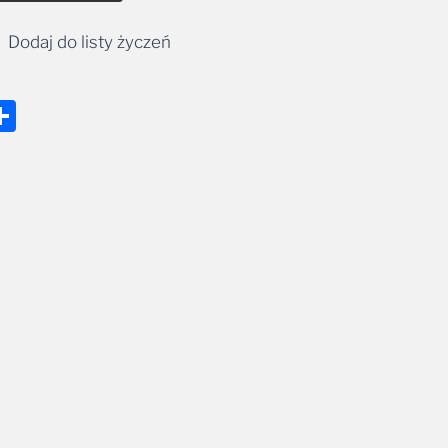
Dodaj do listy życzeń
nger
tsApp
mail
Share