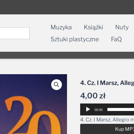
Muzyka
Książki
Nuty
Sztuki plastyczne
FaQ
4. Cz. I Marsz, All
4,00
zł
Odtwarzacz
00:00
plików
4. Cz. I Marsz, Allegro
dźwiękowych
Kup MP