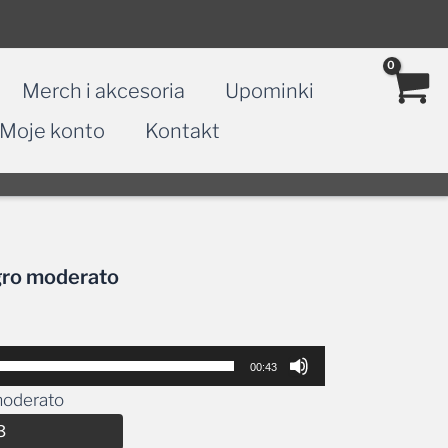
Merch i akcesoria
Upominki
Moje konto
Kontakt
egro moderato
00:43
 moderato
Alternative:
3