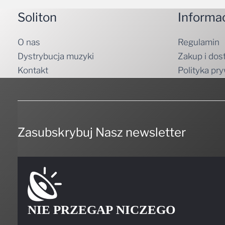
Soliton
Informa
O nas
Regulamin
Dystrybucja muzyki
Zakup i dos
Kontakt
Polityka pr
Zasubskrybuj Nasz newsletter
NIE PRZEGAP NICZEGO
Bądź pierwszym, który dowie się, kiedy coś ciekawego będzi