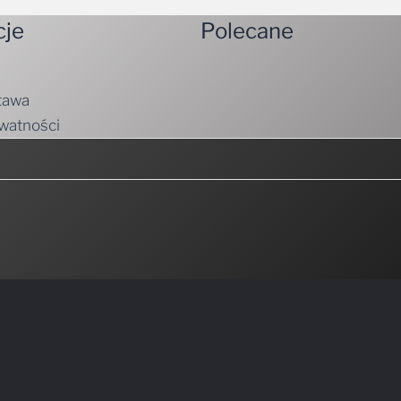
cje
Polecane
tawa
ywatności
emy mieli do zaoferowania.
Nie spamujemy! Przeczytaj naszą
politykę prywatn