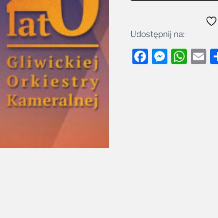
Udostępnij na:
Facebook
Messe
Wha
E