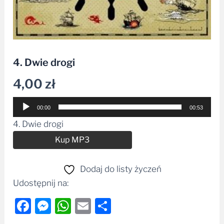
4. Dwie drogi
4,00
zł
Odtwarzacz
00:00
00:53
plików
4. Dwie drogi
dźwiękowych
Alternative:
Kup MP3
Dodaj do listy życzeń
Udostępnij na:
Facebook
Messenger
WhatsApp
Email
Share