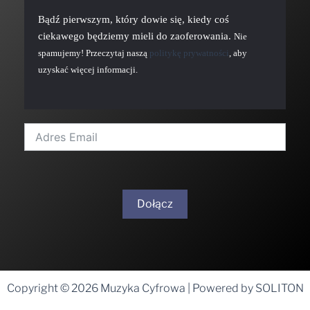
Bądź pierwszym, który dowie się, kiedy coś
ciekawego będziemy mieli do zaoferowania.
Nie
spamujemy! Przeczytaj naszą
politykę prywatności
, aby
uzyskać więcej informacji.
Dołącz
A
l
t
Copyright © 2026 Muzyka Cyfrowa | Powered by SOLITON
e