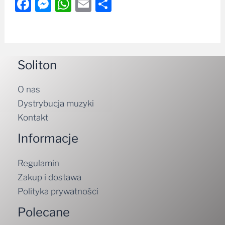
Facebook
Messenger
WhatsApp
Email
Share
Soliton
O nas
Dystrybucja muzyki
Kontakt
Informacje
Regulamin
Zakup i dostawa
Polityka prywatności
Polecane