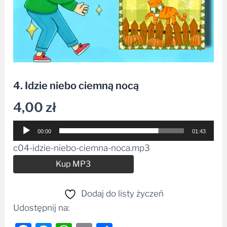
4. Idzie niebo ciemną nocą
4,00
zł
Odtwarzacz
00:00
01:43
plików
c04-idzie-niebo-ciemna-noca.mp3
dźwiękowych
Alternative:
Kup MP3
Dodaj do listy życzeń
Udostępnij na: