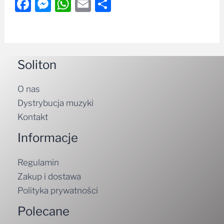
Facebook
Messenger
WhatsApp
Email
Share
Soliton
O nas
Dystrybucja muzyki
Kontakt
Informacje
Regulamin
Zakup i dostawa
Polityka prywatności
Polecane