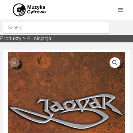
Skip
Mai
to
Men
content
Szukaj
Produkty
4. Inicjacja