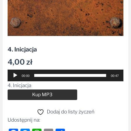
4. Inicjacja
4,00
zł
Odtwarzacz
00:00
00:47
plików
4. Inicjacja
dźwiękowych
Alternative:
Kup MP3
Dodaj do listy życzeń
Udostępnij na: