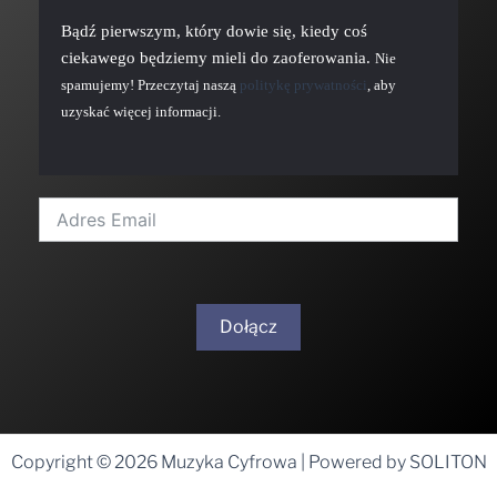
Bądź pierwszym, który dowie się, kiedy coś
ciekawego będziemy mieli do zaoferowania.
Nie
spamujemy! Przeczytaj naszą
politykę prywatności
, aby
uzyskać więcej informacji.
Dołącz
A
l
t
Copyright © 2026 Muzyka Cyfrowa | Powered by SOLITON
e