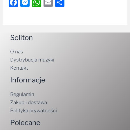
Facebook
Messenger
WhatsApp
Email
Share
Soliton
O nas
Dystrybucja muzyki
Kontakt
Informacje
Regulamin
Zakup i dostawa
Polityka prywatności
Polecane