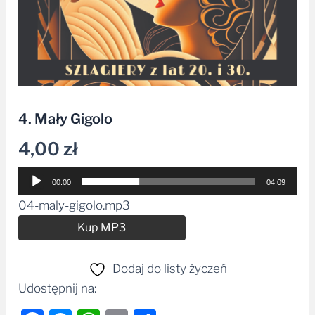
4. Mały Gigolo
4,00
zł
Odtwarzacz
00:00
04:09
plików
04-maly-gigolo.mp3
dźwiękowych
Alternative:
Kup MP3
Dodaj do listy życzeń
Udostępnij na: