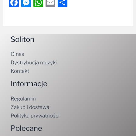
Facebook
Messenger
WhatsApp
Email
Share
Soliton
O nas
Dystrybucja muzyki
Kontakt
Informacje
Regulamin
Zakup i dostawa
Polityka prywatności
Polecane