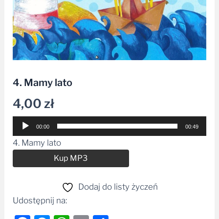
4. Mamy lato
4,00
zł
Odtwarzacz
00:00
00:49
plików
4. Mamy lato
dźwiękowych
Alternative:
Kup MP3
Dodaj do listy życzeń
Udostępnij na: