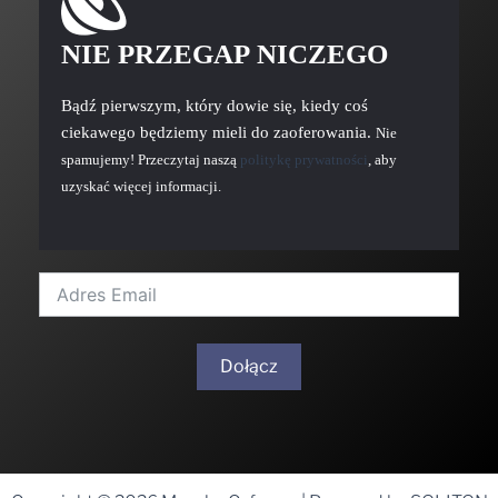
NIE PRZEGAP NICZEGO
Bądź pierwszym, który dowie się, kiedy coś
ciekawego będziemy mieli do zaoferowania.
Nie
spamujemy! Przeczytaj naszą
politykę prywatności
, aby
uzyskać więcej informacji.
Dołącz
A
l
t