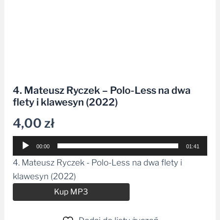
4. Mateusz Ryczek – Polo-Less na dwa
flety i klawesyn (2022)
4,00
zł
Odtwarzacz
00:00
01:41
plików
4. Mateusz Ryczek - Polo-Less na dwa flety i
dźwiękowych
klawesyn (2022)
Alternative:
Kup MP3