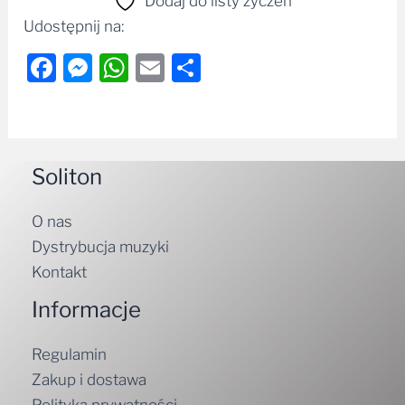
Dodaj do listy życzeń
Udostępnij na:
Facebook
Messenger
WhatsApp
Email
Share
Soliton
O nas
Dystrybucja muzyki
Kontakt
Informacje
Regulamin
Zakup i dostawa
Polityka prywatności