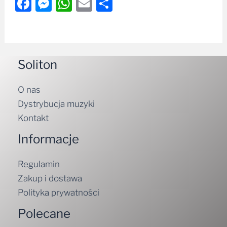
Facebook
Messenger
WhatsApp
Email
Share
Soliton
O nas
Dystrybucja muzyki
Kontakt
Informacje
Regulamin
Zakup i dostawa
Polityka prywatności
Polecane