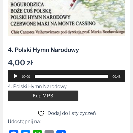
4. Polski Hymn Narodowy
4,00
zł
Odtwarzacz
00:00
00:46
plików
4. Polski Hymn Narodowy
dźwiękowych
Alternative:
Kup MP3
Dodaj do listy życzeń
Udostępnij na: