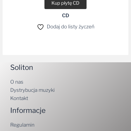
Kup płytę CD
CD
Dodaj do listy życzeń
Soliton
O nas
Dystrybucja muzyki
Kontakt
Informacje
Regulamin