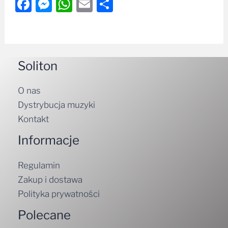
Facebook
Messenger
WhatsApp
Email
Share
Soliton
O nas
Dystrybucja muzyki
Kontakt
Informacje
Regulamin
Zakup i dostawa
Polityka prywatności
Polecane