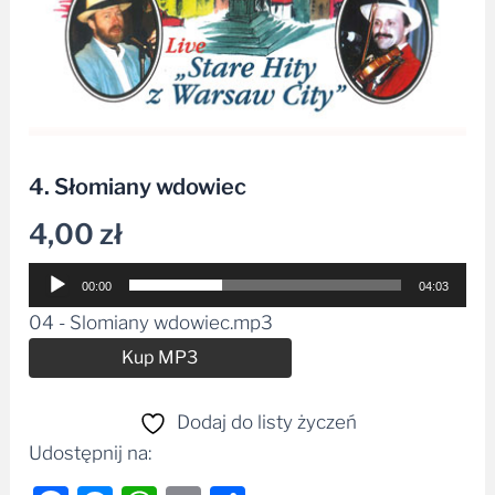
4. Słomiany wdowiec
4,00
zł
Odtwarzacz
00:00
04:03
plików
04 - Slomiany wdowiec.mp3
dźwiękowych
Alternative:
Kup MP3
Dodaj do listy życzeń
Udostępnij na: