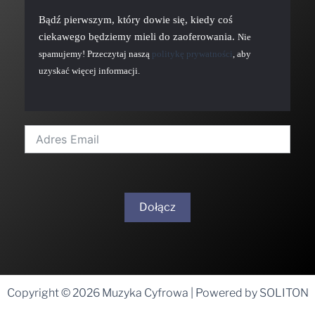
Bądź pierwszym, który dowie się, kiedy coś
ciekawego będziemy mieli do zaoferowania.
Nie
spamujemy! Przeczytaj naszą
politykę prywatności
, aby
uzyskać więcej informacji.
Dołącz
A
l
t
Copyright © 2026 Muzyka Cyfrowa | Powered by SOLITON
e