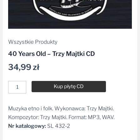
Wszystkie Produkty
40 Years Old – Trzy Majtki CD
34,99
zł
Kup płytę CD
Muzyka etno i folk. Wykonawca: Trzy Majtki.
Alternative:
Kompozytor: Trzy Majtki. Format: MP3, WAV.
Nr katalogowy:
SL 432-2