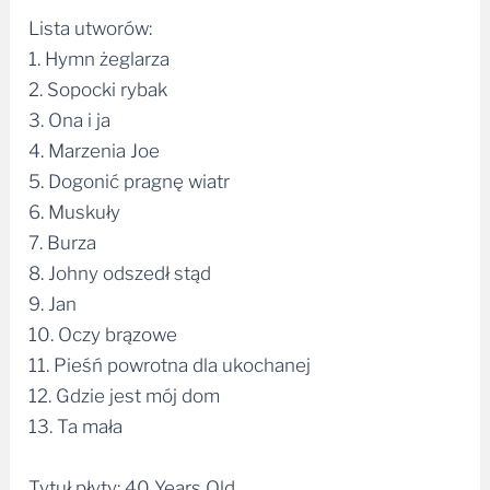
Lista utworów:
1. Hymn żeglarza
2. Sopocki rybak
3. Ona i ja
4. Marzenia Joe
5. Dogonić pragnę wiatr
6. Muskuły
7. Burza
8. Johny odszedł stąd
9. Jan
10. Oczy brązowe
11. Pieśń powrotna dla ukochanej
12. Gdzie jest mój dom
13. Ta mała
Tytuł płyty: 40 Years Old