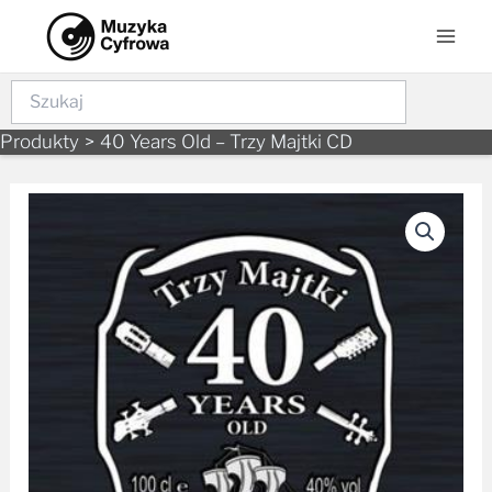
Skip
Mai
to
Men
content
Szukaj
Produkty
40 Years Old – Trzy Majtki CD
ilość
40
Years
Old
-
Trzy
Majtki
CD