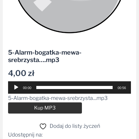
5-Alarm-bogatka-mewa-
srebrzysta….mp3
4,00
zł
Odtwarzacz
00:00
00:56
plików
5-Alarm-bogatka-mewa-srebrzysta....mp3
dźwiękowych
Alternative:
Kup MP3
Dodaj do listy życzeń
Udostępnij na: