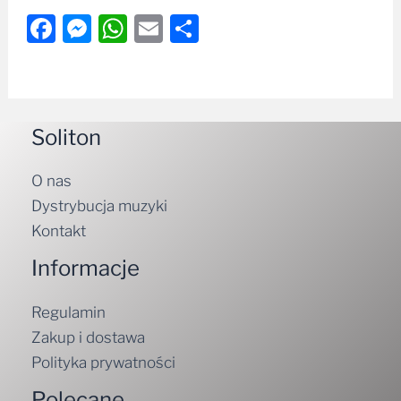
Facebook
Messenger
WhatsApp
Email
Share
Soliton
O nas
Dystrybucja muzyki
Kontakt
Informacje
Regulamin
Zakup i dostawa
Polityka prywatności
Polecane