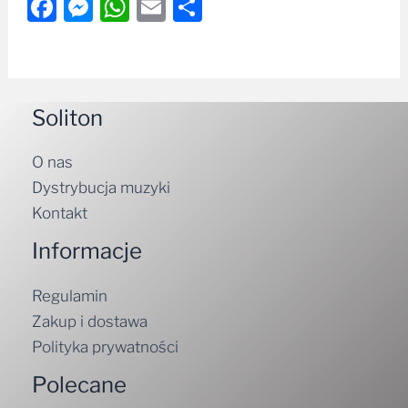
Facebook
Messenger
WhatsApp
Email
Share
Soliton
O nas
Dystrybucja muzyki
Kontakt
Informacje
Regulamin
Zakup i dostawa
Polityka prywatności
Polecane