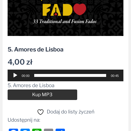
5. Amores de Lisboa
4,00
zł
Odtwarzacz
00:00
00:45
plików
5. Amores de Lisboa
dźwiękowych
Alternative:
Kup MP3
Dodaj do listy życzeń
Udostępnij na: