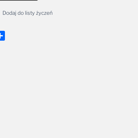
Dodaj do listy życzeń
nger
tsApp
mail
Share