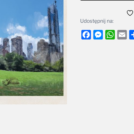
Udostępnij na:
Facebook
Messe
Wha
E