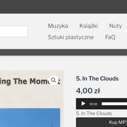
Muzyka
Książki
Nuty
Sztuki plastyczne
FaQ
5. In The Clouds
4,00
zł
Odtwarzacz
00:00
plików
5. In The Clouds
dźwiękowych
Kup MP