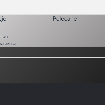
cje
Polecane
tawa
ywatności