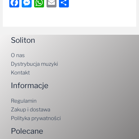
Facebook
Messenger
WhatsApp
Email
Share
Soliton
O nas
Dystrybucja muzyki
Kontakt
Informacje
Regulamin
Zakup i dostawa
Polityka prywatności
Polecane