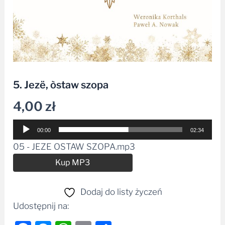
5. Jezë, òstaw szopa
4,00
zł
Odtwarzacz
00:00
02:34
plików
05 - JEZE OSTAW SZOPA.mp3
dźwiękowych
Alternative:
Kup MP3
Dodaj do listy życzeń
Udostępnij na: