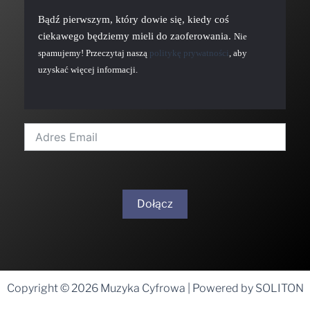
Bądź pierwszym, który dowie się, kiedy coś
ciekawego będziemy mieli do zaoferowania.
Nie
spamujemy! Przeczytaj naszą
politykę prywatności
, aby
uzyskać więcej informacji.
Dołącz
A
l
t
Copyright © 2026 Muzyka Cyfrowa | Powered by SOLITON
e