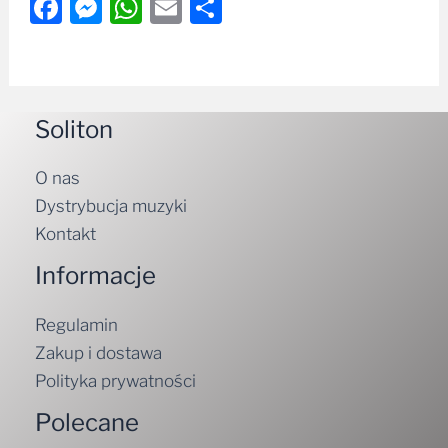
Facebook
Messenger
WhatsApp
Email
Share
Soliton
O nas
Dystrybucja muzyki
Kontakt
Informacje
Regulamin
Zakup i dostawa
Polityka prywatności
Polecane