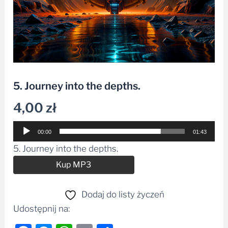
5. Journey into the depths.
4,00
zł
Odtwarzacz
00:00
01:43
plików
5. Journey into the depths.
dźwiękowych
Alternative:
Kup MP3
Dodaj do listy życzeń
Udostępnij na: