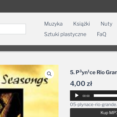
Muzyka
Książki
Nuty
Sztuki plastyczne
FaQ
5. P³yn¹ce Rio Gra
4,00
zł
Odtwarzacz
00:00
plików
05-plynace-rio-grand
dźwiękowych
Kup MP