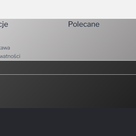
cje
Polecane
tawa
ywatności