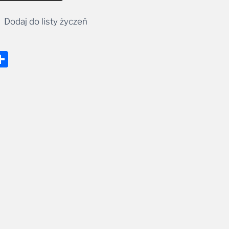
Dodaj do listy życzeń
nger
tsApp
mail
Share