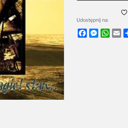
Udostępnij na:
Facebook
Messe
Wha
E