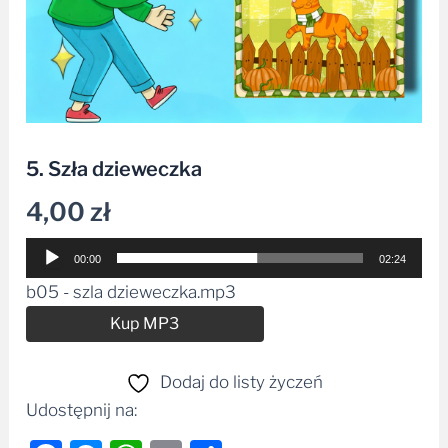
5. Szła dzieweczka
4,00
zł
Odtwarzacz
00:00
02:24
plików
b05 - szla dzieweczka.mp3
dźwiękowych
Alternative:
Kup MP3
Dodaj do listy życzeń
Udostępnij na: