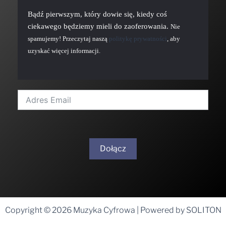
Bądź pierwszym, który dowie się, kiedy coś
ciekawego będziemy mieli do zaoferowania.
Nie
spamujemy! Przeczytaj naszą
politykę prywatności
, aby
uzyskać więcej informacji.
Dołącz
A
l
t
Copyright © 2026 Muzyka Cyfrowa | Powered by SOLITON
e