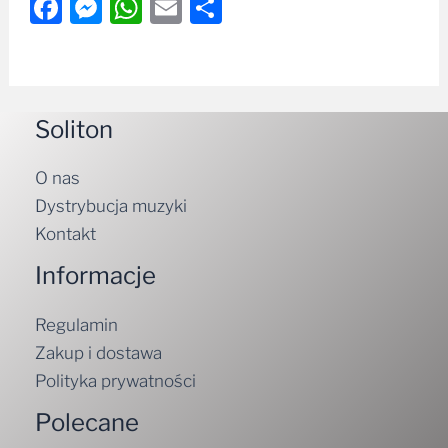
Facebook
Messenger
WhatsApp
Email
Share
Soliton
O nas
Dystrybucja muzyki
Kontakt
Informacje
Regulamin
Zakup i dostawa
Polityka prywatności
Polecane