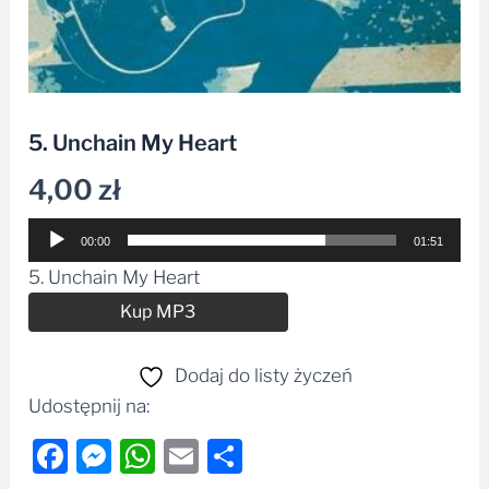
5. Unchain My Heart
4,00
zł
Odtwarzacz
00:00
01:51
plików
5. Unchain My Heart
dźwiękowych
Alternative:
Kup MP3
Dodaj do listy życzeń
Udostępnij na:
Facebook
Messenger
WhatsApp
Email
Share