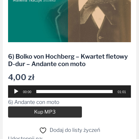
6) Bolko von Hochberg – Kwartet fletowy
D-dur – Andante con moto
4,00
zł
Odtwarzacz
00:00
01:01
plików
6) Andante con moto
dźwiękowych
Alternative:
Kup MP3
Dodaj do listy życzeń
Udostępnij na: