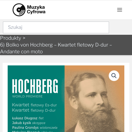
to
Men
content
Szukaj
Produkty
6) Bolko von Hochberg – Kwartet fletowy D-dur –
Andante con moto