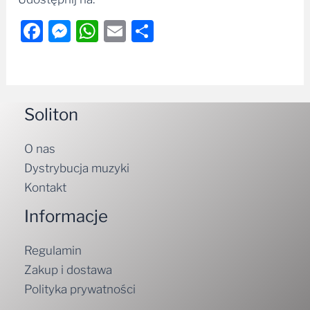
Facebook
Messenger
WhatsApp
Email
Share
Soliton
O nas
Dystrybucja muzyki
Kontakt
Informacje
Regulamin
Zakup i dostawa
Polityka prywatności
Polecane