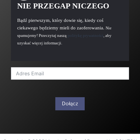
Bądź pierwszym, który dowie się, kiedy coś
ciekawego będziemy mieli do zaoferowania.
Nie
spamujemy! Przeczytaj naszą
politykę prywatności
, aby
uzyskać więcej informacji.
Dołącz
A
l
t
Copyright © 2026 Muzyka Cyfrowa | Powered by SOLITON
e