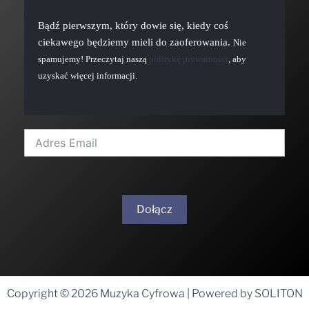
Bądź pierwszym, który dowie się, kiedy coś
ciekawego będziemy mieli do zaoferowania.
Nie
spamujemy! Przeczytaj naszą
politykę prywatności
, aby
uzyskać więcej informacji.
Dołącz
A
l
t
Copyright © 2026 Muzyka Cyfrowa | Powered by SOLITON
e