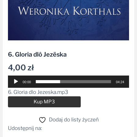
6. Gloria dlô Jezëska
4,00
zł
Odtwarzacz
00:00
04:24
plików
6. Gloria dlo Jezeska.mp3
dźwiękowych
Alternative:
Kup MP3
Dodaj do listy życzeń
Udostępnij na: