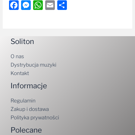
Facebook
Messenger
WhatsApp
Email
Share
Soliton
O nas
Dystrybucja muzyki
Kontakt
Informacje
Regulamin
Zakup i dostawa
Polityka prywatności
Polecane