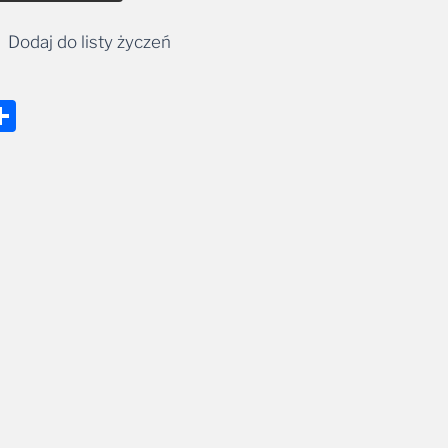
Dodaj do listy życzeń
nger
tsApp
mail
Share