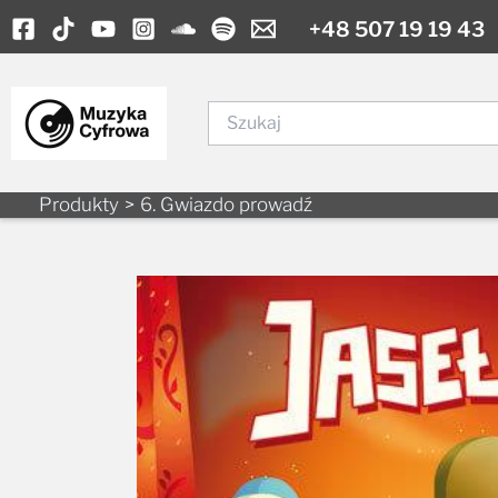
Skip
+48 507 19 19 43
to
content
Szukaj
Produkty
6. Gwiazdo prowadź