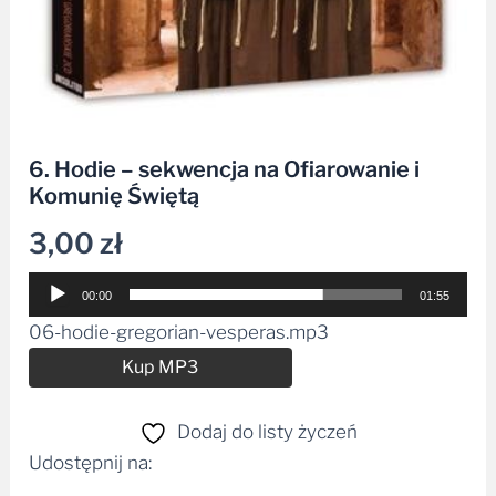
6. Hodie – sekwencja na Ofiarowanie i
Komunię Świętą
3,00
zł
Odtwarzacz
00:00
01:55
plików
06-hodie-gregorian-vesperas.mp3
dźwiękowych
Alternative:
Kup MP3
Dodaj do listy życzeń
Udostępnij na: