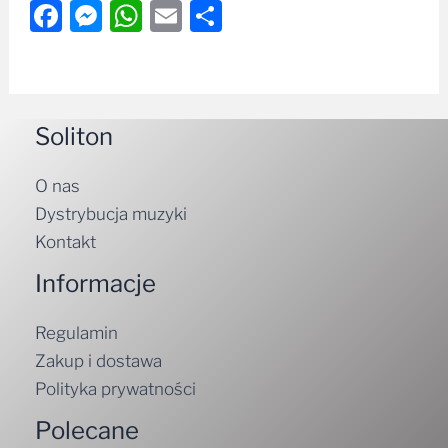
Facebook
Messenger
WhatsApp
Email
Share
Soliton
O nas
Dystrybucja muzyki
Kontakt
Informacje
Regulamin
Zakup i dostawa
Polityka prywatności
Polecane