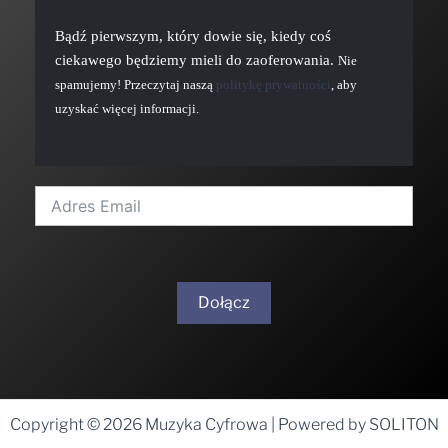
Bądź pierwszym, który dowie się, kiedy coś
ciekawego będziemy mieli do zaoferowania.
Nie
spamujemy! Przeczytaj naszą
politykę prywatności
, aby
uzyskać więcej informacji.
Dołącz
A
l
t
Copyright © 2026 Muzyka Cyfrowa | Powered by SOLITON
e