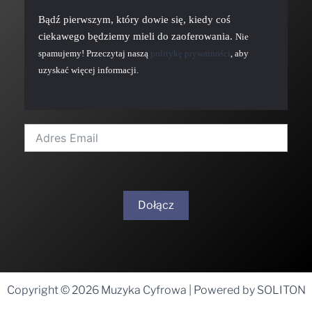
Bądź pierwszym, który dowie się, kiedy coś
ciekawego będziemy mieli do zaoferowania.
Nie
spamujemy! Przeczytaj naszą
politykę prywatności
, aby
uzyskać więcej informacji.
Dołącz
A
l
t
Copyright © 2026 Muzyka Cyfrowa | Powered by SOLITON
e