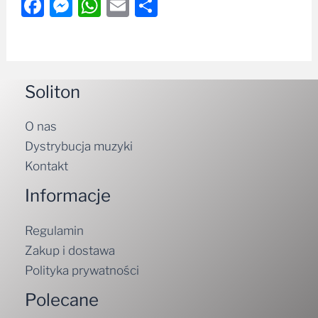
Facebook
Messenger
WhatsApp
Email
Share
Soliton
O nas
Dystrybucja muzyki
Kontakt
Informacje
Regulamin
Zakup i dostawa
Polityka prywatności
Polecane