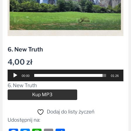
6. New Truth
4,00
zł
Odtwarzacz
00:00
01:26
plików
6. New Truth
dźwiękowych
Alternative:
Kup MP3
Dodaj do listy życzeń
Udostępnij na: