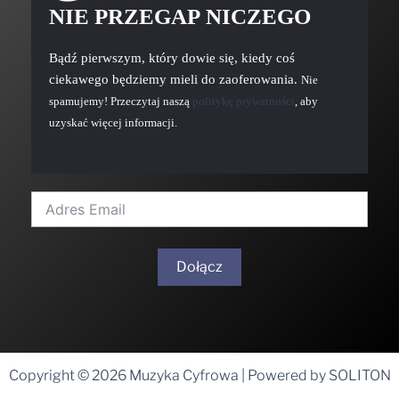
NIE PRZEGAP NICZEGO
Bądź pierwszym, który dowie się, kiedy coś
ciekawego będziemy mieli do zaoferowania.
Nie
spamujemy! Przeczytaj naszą
politykę prywatności
, aby
uzyskać więcej informacji.
Dołącz
A
l
t
Copyright © 2026 Muzyka Cyfrowa | Powered by SOLITON
e