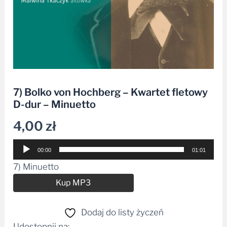
7) Bolko von Hochberg – Kwartet fletowy
D-dur – Minuetto
4,00
zł
Odtwarzacz
00:00
01:01
plików
7) Minuetto
dźwiękowych
Alternative:
Kup MP3
Dodaj do listy życzeń
Udostępnij na: