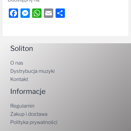
Facebook
Messenger
WhatsApp
Email
Share
Soliton
O nas
Dystrybucja muzyki
Kontakt
Informacje
Regulamin
Zakup i dostawa
Polityka prywatności