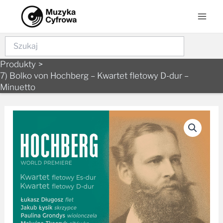
Skip
Mai
to
Men
content
Szukaj
Produkty
7) Bolko von Hochberg – Kwartet fletowy D-dur –
Minuetto