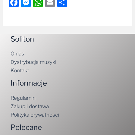
Facebook
Messenger
WhatsApp
Email
Share
Soliton
O nas
Dystrybucja muzyki
Kontakt
Informacje
Regulamin
Zakup i dostawa
Polityka prywatności
Polecane