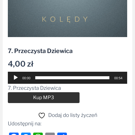
7. Przeczysta Dziewica
4,00
zł
Odtwarzacz
00:00
00:54
plików
7. Przeczysta Dziewica
dźwiękowych
Alternative:
Kup MP3
Dodaj do listy życzeń
Udostępnij na: