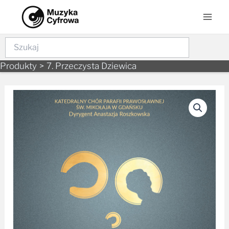
Skip
Mai
to
Men
content
Szukaj
Produkty
7. Przeczysta Dziewica