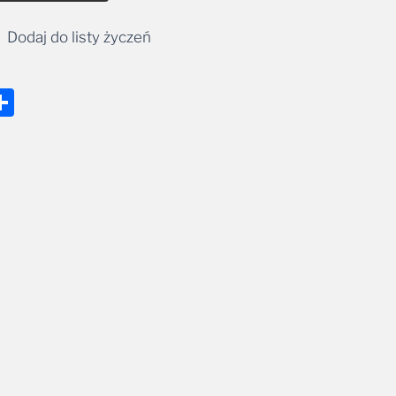
Dodaj do listy życzeń
nger
tsApp
mail
Share