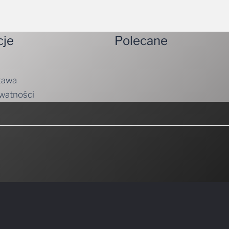
cje
Polecane
tawa
ywatności