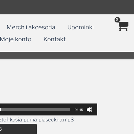
Merch i akcesoria
Upominki
Moje konto
Kontakt
04:45
sztof-kasia-puma-piasecki-a.mp3
Alternative:
3