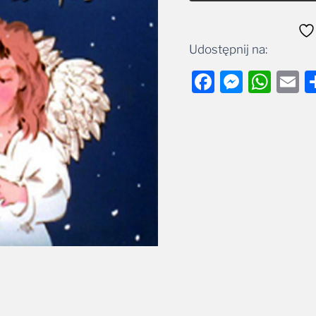
Udostępnij na:
Facebook
Messe
Wha
E