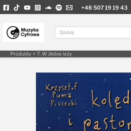
Skip
+48 507 19 19 43
to
content
Szukaj
Produkty
7. W żłobie leży