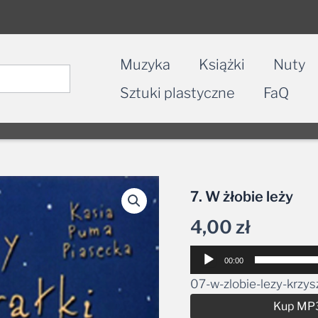
Muzyka
Książki
Nuty
Sztuki plastyczne
FaQ
7. W żłobie leży
4,00
zł
Odtwarzacz
00:00
plików
07-w-zlobie-lezy-krzy
dźwiękowych
Kup MP