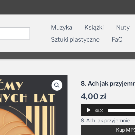
Muzyka
Książki
Nuty
Sztuki plastyczne
FaQ
8. Ach jak przyjem
4,00
zł
Odtwarzacz
00:00
plików
8. Ach jak przyjemnie
dźwiękowych
Kup MP