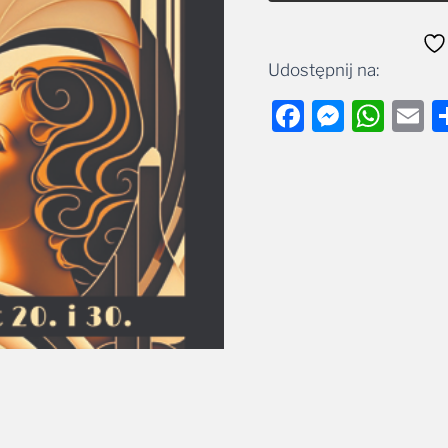
Udostępnij na:
Facebook
Messe
Wha
E