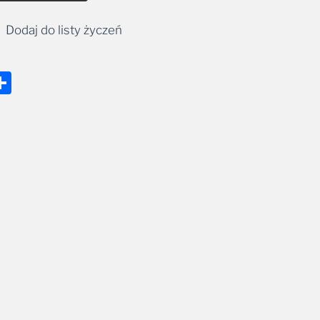
Dodaj do listy życzeń
nger
tsApp
mail
Share