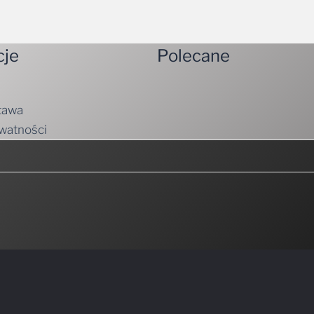
cje
Polecane
tawa
ywatności