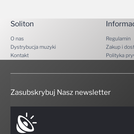
Soliton
Informa
O nas
Regulamin
Dystrybucja muzyki
Zakup i dos
Kontakt
Polityka pr
Zasubskrybuj Nasz newsletter
NIE PRZEGAP NICZEGO