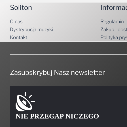
Soliton
Informa
O nas
Regulamin
Dystrybucja muzyki
Zakup i dos
Kontakt
Polityka pr
Zasubskrybuj Nasz newsletter
NIE PRZEGAP NICZEGO