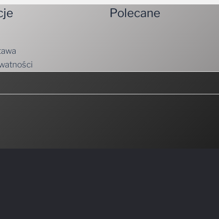
cje
Polecane
tawa
ywatności