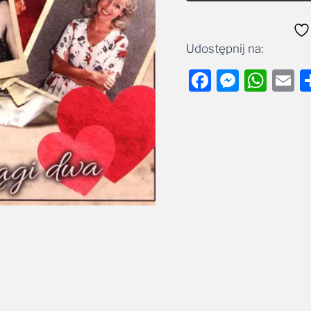
Udostępnij na:
Facebook
Messe
Wha
E