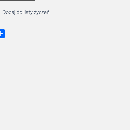
Dodaj do listy życzeń
nger
tsApp
mail
Share