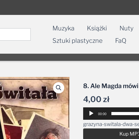
Muzyka
Książki
Nuty
Sztuki plastyczne
FaQ
8. Ale Magda mówi
4,00
zł
Odtwarzacz
00:00
plików
grazyna-switala-dwa-s
dźwiękowych
Kup MP