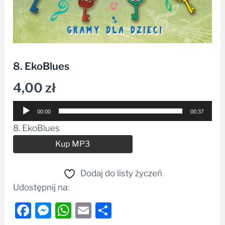
8. EkoBlues
4,00
zł
Odtwarzacz
00:00
00:37
plików
8. EkoBlues
dźwiękowych
Alternative:
Kup MP3
Dodaj do listy życzeń
Udostępnij na:
Facebook
Messenger
WhatsApp
Email
Share