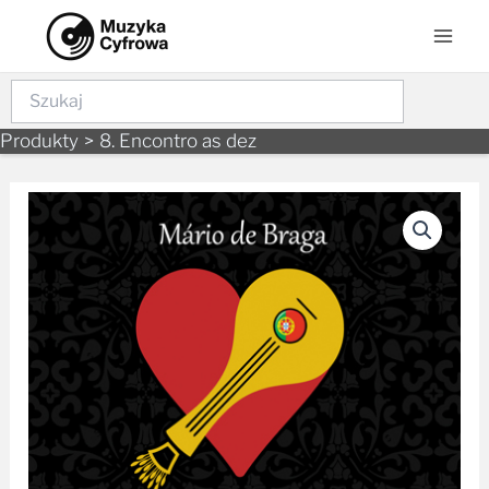
Skip
Mai
to
Men
content
Szukaj
Produkty
8. Encontro as dez