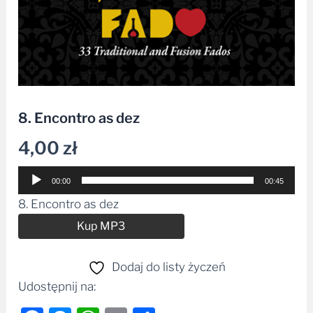
8. Encontro as dez
4,00
zł
Odtwarzacz
00:00
00:45
plików
8. Encontro as dez
dźwiękowych
Alternative:
Kup MP3
Dodaj do listy życzeń
Udostępnij na: