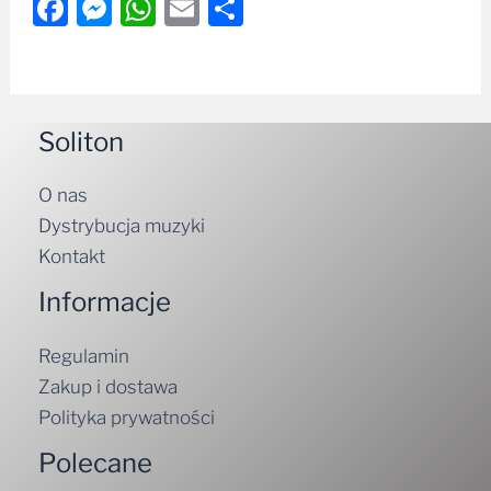
Facebook
Messenger
WhatsApp
Email
Share
Soliton
O nas
Dystrybucja muzyki
Kontakt
Informacje
Regulamin
Zakup i dostawa
Polityka prywatności
Polecane