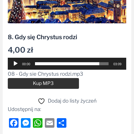
8. Gdy się Chrystus rodzi
4,00
zł
Odtwarzacz
00:00
03:09
plików
08 - Gdy sie Chrystus rodzi.mp3
dźwiękowych
Alternative:
Kup MP3
Dodaj do listy życzeń
Udostępnij na:
Facebook
Messenger
WhatsApp
Email
Share