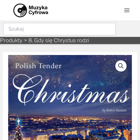
Skip
Mai
to
Men
content
Szukaj
Produkty
8. Gdy się Chrystus rodzi