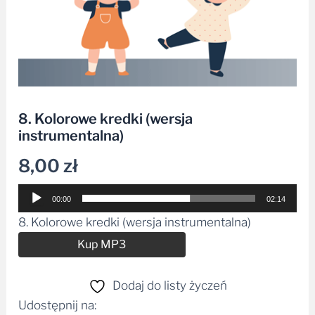
8. Kolorowe kredki (wersja
instrumentalna)
8,00
zł
Odtwarzacz
00:00
02:14
plików
8. Kolorowe kredki (wersja instrumentalna)
dźwiękowych
Alternative:
Kup MP3
Dodaj do listy życzeń
Udostępnij na: