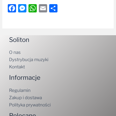
Facebook
Messenger
WhatsApp
Email
Share
Soliton
O nas
Dystrybucja muzyki
Kontakt
Informacje
Regulamin
Zakup i dostawa
Polityka prywatności
Polecane