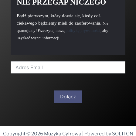
NIE PRZEGAP NICZEGO
Bądź pierwszym, który dowie się, kiedy coś
ciekawego będziemy mieli do zaoferowania.
Nie
spamujemy! Przeczytaj naszą
politykę prywatności
, aby
uzyskać więcej informacji.
Dołącz
A
l
t
Copyright © 2026 Muzyka Cyfrowa | Powered by SOLITON