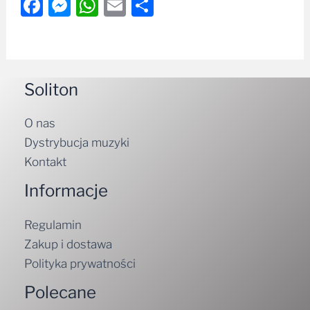
Facebook
Messenger
WhatsApp
Email
Share
Soliton
O nas
Dystrybucja muzyki
Kontakt
Informacje
Regulamin
Zakup i dostawa
Polityka prywatności
Polecane