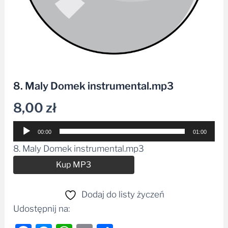
8. Maly Domek instrumental.mp3
8,00
zł
Odtwarzacz
00:00
01:00
plików
8. Maly Domek instrumental.mp3
dźwiękowych
Alternative:
Kup MP3
Dodaj do listy życzeń
Udostępnij na: