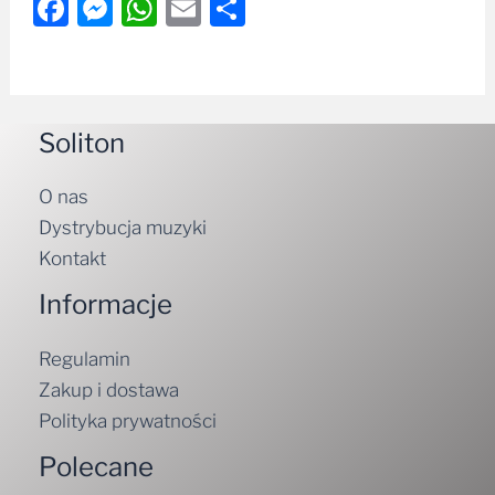
Facebook
Messenger
WhatsApp
Email
Share
Soliton
O nas
Dystrybucja muzyki
Kontakt
Informacje
Regulamin
Zakup i dostawa
Polityka prywatności
Polecane