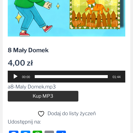
8 Mały Domek
4,00
zł
Odtwarzacz
00:00
01:44
plików
a8-Maly Domek.mp3
dźwiękowych
Alternative:
Kup MP3
Dodaj do listy życzeń
Udostępnij na: