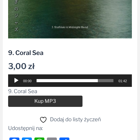
9. Coral Sea
3,00
zł
Odtwarzacz
00:00
01:42
plików
9. Coral Sea
dźwiękowych
Alternative:
Kup MP3
Dodaj do listy życzeń
Udostępnij na: