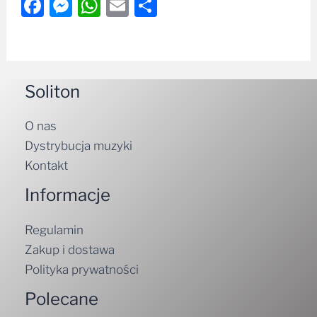
Facebook
Messenger
WhatsApp
Email
Share
Soliton
O nas
Dystrybucja muzyki
Kontakt
Informacje
Regulamin
Zakup i dostawa
Polityka prywatności
Polecane