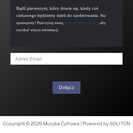
Bądź pierwszym, który dowie się, kiedy coś
ciekawego będziemy mieli do zaoferowania.
Nie
spamujemy! Przeczytaj naszą
politykę prywatności
, aby
uzyskać więcej informacji.
Dołącz
A
l
t
Copyright © 2026 Muzyka Cyfrowa | Powered by SOLITON
e