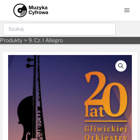
Skip
Mai
to
Men
content
Szukaj
Produkty
9. Cz. I Allegro