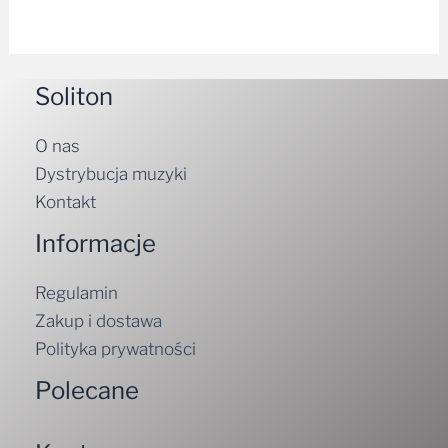
Soliton
O nas
Dystrybucja muzyki
Kontakt
Informacje
Regulamin
Zakup i dostawa
Polityka prywatności
Polecane