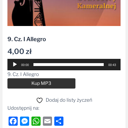
9. Cz. I Allegro
4,00
zł
Odtwarzacz
00:00
00:43
plików
9. Cz. I Allegro
dźwiękowych
Alternative:
Kup MP3
Dodaj do listy życzeń
Udostępnij na:
Facebook
Messenger
WhatsApp
Email
Share