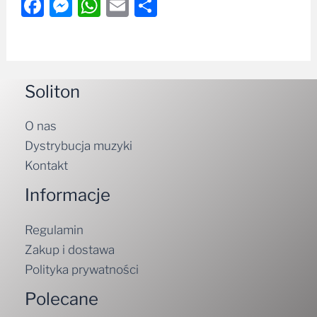
Facebook
Messenger
WhatsApp
Email
Share
Soliton
O nas
Dystrybucja muzyki
Kontakt
Informacje
Regulamin
Zakup i dostawa
Polityka prywatności
Polecane