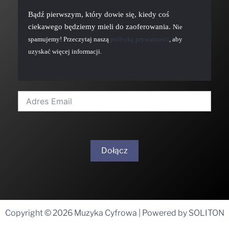
Bądź pierwszym, który dowie się, kiedy coś
ciekawego będziemy mieli do zaoferowania.
Nie
spamujemy! Przeczytaj naszą
politykę prywatności
, aby
uzyskać więcej informacji.
Dołącz
A
l
t
Copyright © 2026 Muzyka Cyfrowa | Powered by SOLITON
e