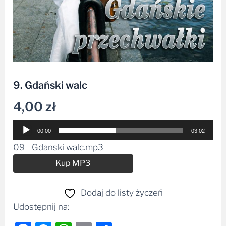
9. Gdański walc
4,00
zł
Odtwarzacz
00:00
03:02
plików
09 - Gdanski walc.mp3
dźwiękowych
Alternative:
Kup MP3
Dodaj do listy życzeń
Udostępnij na: