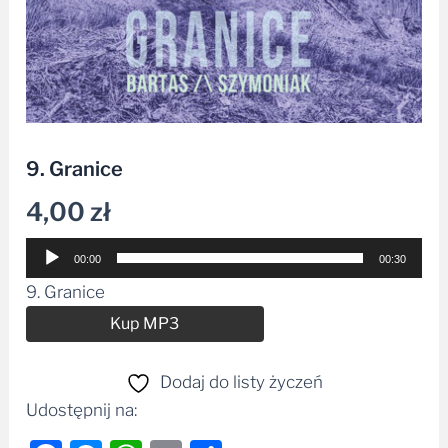
9. Granice
4,00
zł
Odtwarzacz
00:00
00:30
plików
9. Granice
dźwiękowych
Alternative:
Kup MP3
Dodaj do listy życzeń
Udostępnij na: