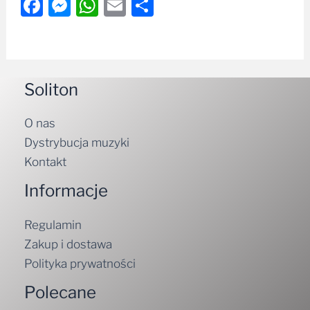
Facebook
Messenger
WhatsApp
Email
Share
Soliton
O nas
Dystrybucja muzyki
Kontakt
Informacje
Regulamin
Zakup i dostawa
Polityka prywatności
Polecane