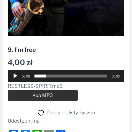
9. I’m free
4,00
zł
Odtwarzacz
00:00
08:33
plików
RESTLESS-SPIRIT.mp3
dźwiękowych
Alternative:
Kup MP3
Dodaj do listy życzeń
Udostępnij na: