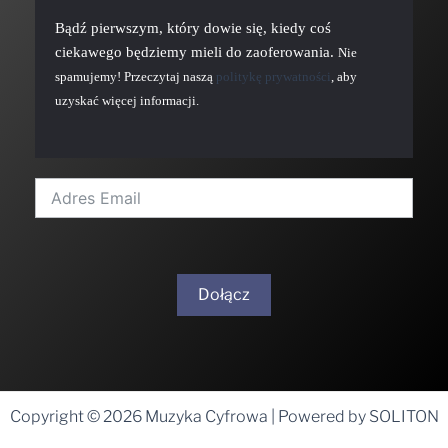
Bądź pierwszym, który dowie się, kiedy coś
ciekawego będziemy mieli do zaoferowania.
Nie
spamujemy! Przeczytaj naszą
politykę prywatności
, aby
uzyskać więcej informacji.
Dołącz
A
l
t
Copyright © 2026 Muzyka Cyfrowa | Powered by SOLITON
e