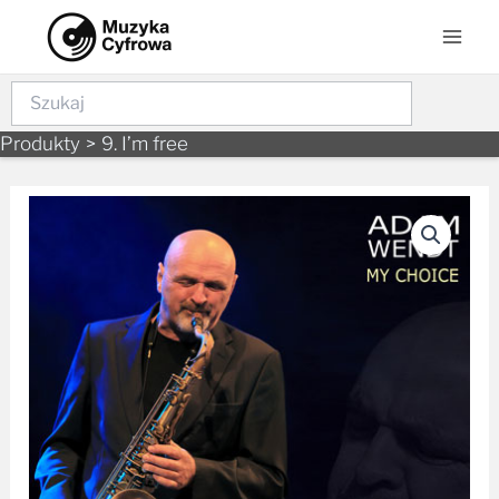
Skip
Mai
to
Men
content
Szukaj
Produkty
9. I’m free