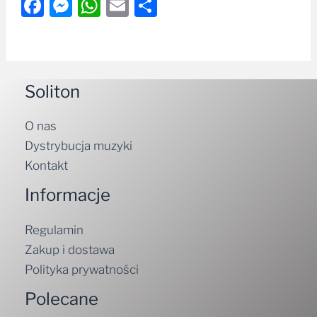
Facebook
Messenger
WhatsApp
Email
Share
Soliton
O nas
Dystrybucja muzyki
Kontakt
Informacje
Regulamin
Zakup i dostawa
Polityka prywatności
Polecane