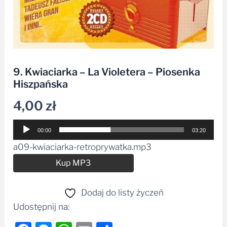
9. Kwiaciarka – La Violetera – Piosenka
Hiszpańska
4,00
zł
Odtwarzacz
00:00
03:20
plików
a09-kwiaciarka-retroprywatka.mp3
dźwiękowych
Alternative:
Kup MP3
Dodaj do listy życzeń
Udostępnij na: