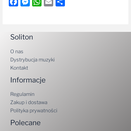
Facebook
Messenger
WhatsApp
Email
Share
Soliton
O nas
Dystrybucja muzyki
Kontakt
Informacje
Regulamin
Zakup i dostawa
Polityka prywatności
Polecane